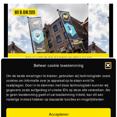
WO 10 JUNI 2026
DENK MEE OVER DE TOEKOMST VAN DE
KROEPOEKFABRIEK
Beheer cookie toestemming
Om de beste ervaringen te bieden, gebruiken wij technologieën zoals
cookies om informatie over je apparaat op te slaan en/of te
raadplegen. Door in te stemmen met deze technologieën kunnen wij
gegevens zoals surfgedrag of unieke ID's op deze site verwerken. Als
je geen toestemming geeft of uw toestemming intrekt, kan dit een
nadelige invloed hebben op bepaalde functies en mogelijkheden.
Accepteren