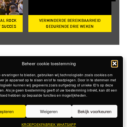
VAL ROCK
VERMINDERDE BEREIKBAARHEID
T
T SUCCES
GEDURENDE DRIE WEKEN
Beheer cookie toestemming
 ervaringen te bieden, gebruiken wij technologieën zoals cookies om
ver je apparaat op te slaan en/of te raadplegen. Door in te stemmen met
logieën kunnen wij gegevens zoals surfgedrag of unieke ID's op deze
en. Als je geen toestemming geeft of uw toestemming intrekt, kan dit een
vloed hebben op bepaalde functies en mogelijkheden.
epteren
Weigeren
Bekijk voorkeuren
KROEPOEKFABRIEK WHATSAPP