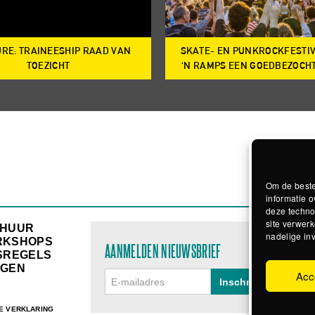
RE: TRAINEESHIP RAAD VAN
SKATE- EN PUNKROCKFESTI
TOEZICHT
‘N RAMPS EEN GOEDBEZOCH
Om de beste
informatie o
deze techno
site verwerk
RHUUR
nadelige in
RKSHOPS
AANMELDEN NIEUWSBRIEF
SREGELS
GEN
Acc
E VERKLARING