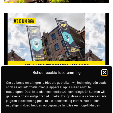
WO 10 JUNI 2026
DENK MEE OVER DE TOEKOMST VAN DE
KROEPOEKFABRIEK
Beheer cookie toestemming
Om de beste ervaringen te bieden, gebruiken wij technologieën zoals
cookies om informatie over je apparaat op te slaan en/of te
raadplegen. Door in te stemmen met deze technologieën kunnen wij
gegevens zoals surfgedrag of unieke ID's op deze site verwerken. Als
je geen toestemming geeft of uw toestemming intrekt, kan dit een
nadelige invloed hebben op bepaalde functies en mogelijkheden.