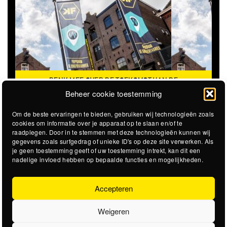
DENK MEE OVER DE TOEKOMST VAN DE
KROEPOEKFABRIEK
Beheer cookie toestemming
Om de beste ervaringen te bieden, gebruiken wij technologieën zoals
cookies om informatie over je apparaat op te slaan en/of te
raadplegen. Door in te stemmen met deze technologieën kunnen wij
gegevens zoals surfgedrag of unieke ID's op deze site verwerken. Als
je geen toestemming geeft of uw toestemming intrekt, kan dit een
nadelige invloed hebben op bepaalde functies en mogelijkheden.
Accepteren
Weigeren