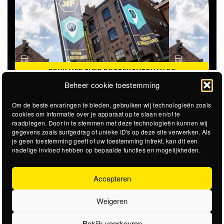
DENK MEE OVER DE TOEKOMST VAN DE
KROEPOEKFABRIEK
Beheer cookie toestemming
Om de beste ervaringen te bieden, gebruiken wij technologieën zoals
cookies om informatie over je apparaat op te slaan en/of te
raadplegen. Door in te stemmen met deze technologieën kunnen wij
gegevens zoals surfgedrag of unieke ID's op deze site verwerken. Als
je geen toestemming geeft of uw toestemming intrekt, kan dit een
nadelige invloed hebben op bepaalde functies en mogelijkheden.
Accepteren
Weigeren
Bekijk voorkeuren