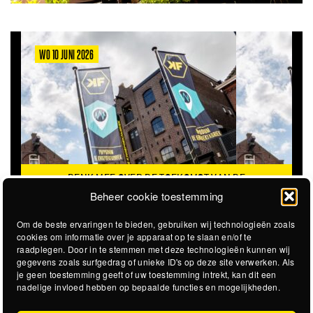
O 10 JUNI 2026
MA 8 JUN
DENK MEE OVER DE TOEKOMST VAN DE
VACATUR
KROEPOEKFABRIEK
Beheer cookie toestemming
Om de beste ervaringen te bieden, gebruiken wij technologieën zoals
cookies om informatie over je apparaat op te slaan en/of te
raadplegen. Door in te stemmen met deze technologieën kunnen wij
gegevens zoals surfgedrag of unieke ID's op deze site verwerken. Als
je geen toestemming geeft of uw toestemming intrekt, kan dit een
nadelige invloed hebben op bepaalde functies en mogelijkheden.