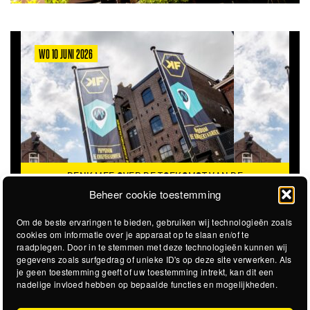
WO 10 JUNI 2026
DENK MEE OVER DE TOEKOMST VAN DE
KROEPOEKFABRIEK
Beheer cookie toestemming
Om de beste ervaringen te bieden, gebruiken wij technologieën zoals
cookies om informatie over je apparaat op te slaan en/of te
raadplegen. Door in te stemmen met deze technologieën kunnen wij
gegevens zoals surfgedrag of unieke ID's op deze site verwerken. Als
je geen toestemming geeft of uw toestemming intrekt, kan dit een
nadelige invloed hebben op bepaalde functies en mogelijkheden.