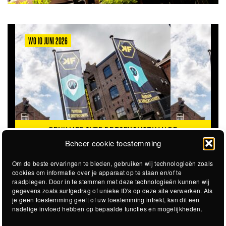
WO 10 JUNI 2026
DENK MEE OVER DE TOEKOMST VAN DE
KROEPOEKFABRIEK
Beheer cookie toestemming
Om de beste ervaringen te bieden, gebruiken wij technologieën zoals
cookies om informatie over je apparaat op te slaan en/of te
raadplegen. Door in te stemmen met deze technologieën kunnen wij
gegevens zoals surfgedrag of unieke ID's op deze site verwerken. Als
je geen toestemming geeft of uw toestemming intrekt, kan dit een
nadelige invloed hebben op bepaalde functies en mogelijkheden.