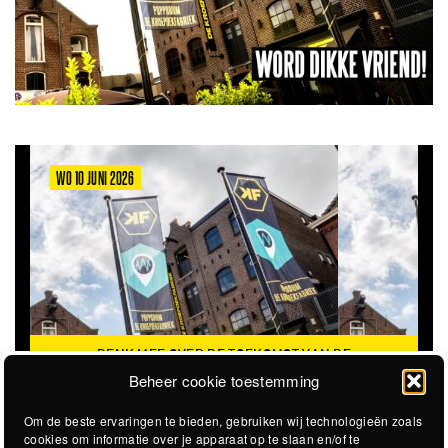
WO 10 JUNI 2026
DENK MEE OVER DE TOEKOMST VAN DE
KROEPOEKFABRIEK
Beheer cookie toestemming
Om de beste ervaringen te bieden, gebruiken wij technologieën zoals
cookies om informatie over je apparaat op te slaan en/of te