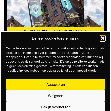
DENK MEE OVER DE TOEKOMST VAN DE
KROEPOEKFABRIEK
Beheer cookie toestemming
Om de beste ervaringen te bieden, gebruiken wij technologieën zoals
cookies om informatie over je apparaat op te slaan en/of te
raadplegen. Door in te stemmen met deze technologieën kunnen wij
gegevens zoals surfgedrag of unieke ID's op deze site verwerken. Als
je geen toestemming geeft of uw toestemming intrekt, kan dit een
nadelige invloed hebben op bepaalde functies en mogelijkheden.
Accepteren
Weigeren
Bekijk voorkeuren