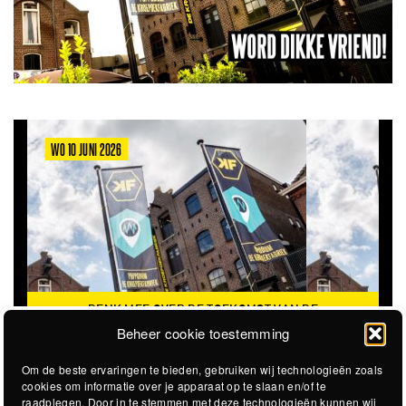
WO 10 JUNI 2026
DENK MEE OVER DE TOEKOMST VAN DE
KROEPOEKFABRIEK
Beheer cookie toestemming
Om de beste ervaringen te bieden, gebruiken wij technologieën zoals
cookies om informatie over je apparaat op te slaan en/of te
raadplegen. Door in te stemmen met deze technologieën kunnen wij