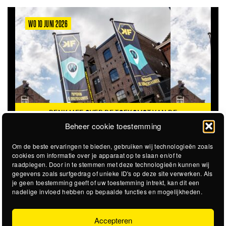
WO 10 JUNI 2026
DENK MEE OVER DE TOEKOMST VAN DE
KROEPOEKFABRIEK
Beheer cookie toestemming
Om de beste ervaringen te bieden, gebruiken wij technologieën zoals
cookies om informatie over je apparaat op te slaan en/of te
raadplegen. Door in te stemmen met deze technologieën kunnen wij
gegevens zoals surfgedrag of unieke ID's op deze site verwerken. Als
je geen toestemming geeft of uw toestemming intrekt, kan dit een
nadelige invloed hebben op bepaalde functies en mogelijkheden.
Accepteren