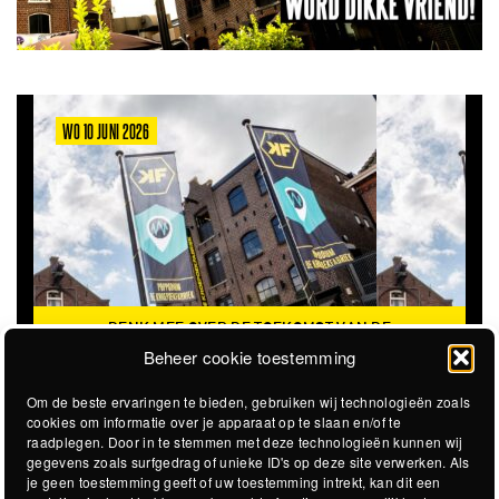
WO 10 JUNI 2026
DENK MEE OVER DE TOEKOMST VAN DE
VA
KROEPOEKFABRIEK
Beheer cookie toestemming
Om de beste ervaringen te bieden, gebruiken wij technologieën zoals
cookies om informatie over je apparaat op te slaan en/of te
raadplegen. Door in te stemmen met deze technologieën kunnen wij
gegevens zoals surfgedrag of unieke ID's op deze site verwerken. Als
je geen toestemming geeft of uw toestemming intrekt, kan dit een