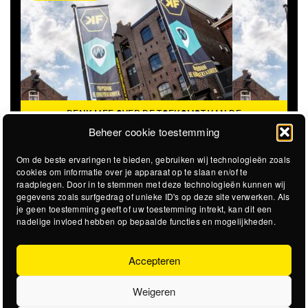
DENK MEE OVER DE TOEKOMST VAN DE
KROEPOEKFABRIEK
Beheer cookie toestemming
Om de beste ervaringen te bieden, gebruiken wij technologieën zoals
cookies om informatie over je apparaat op te slaan en/of te
raadplegen. Door in te stemmen met deze technologieën kunnen wij
gegevens zoals surfgedrag of unieke ID's op deze site verwerken. Als
je geen toestemming geeft of uw toestemming intrekt, kan dit een
nadelige invloed hebben op bepaalde functies en mogelijkheden.
Accepteren
Weigeren