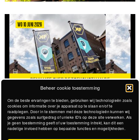
WO 10 JUNI 2026
DENK MEE OVER DE TOEKOMST VAN DE
KROEPOEKFABRIEK
Beheer cookie toestemming
Om de beste ervaringen te bieden, gebruiken wij technologieën zoals
cookies om informatie over je apparaat op te slaan en/of te
raadplegen. Door in te stemmen met deze technologieën kunnen wij
gegevens zoals surfgedrag of unieke ID's op deze site verwerken. Als
je geen toestemming geeft of uw toestemming intrekt, kan dit een
nadelige invloed hebben op bepaalde functies en mogelijkheden.