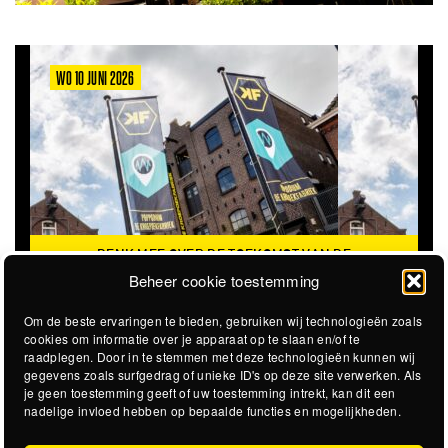
WO 10 JUNI 2026
DENK MEE OVER DE TOEKOMST VAN DE
KROEPOEKFABRIEK
Beheer cookie toestemming
Om de beste ervaringen te bieden, gebruiken wij technologieën zoals
cookies om informatie over je apparaat op te slaan en/of te
raadplegen. Door in te stemmen met deze technologieën kunnen wij
gegevens zoals surfgedrag of unieke ID's op deze site verwerken. Als
je geen toestemming geeft of uw toestemming intrekt, kan dit een
nadelige invloed hebben op bepaalde functies en mogelijkheden.