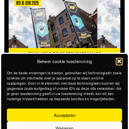
WO 10 JUNI 2026
DENK MEE OVER DE TOEKOMST VAN DE
KROEPOEKFABRIEK
Beheer cookie toestemming
Om de beste ervaringen te bieden, gebruiken wij technologieën zoals
cookies om informatie over je apparaat op te slaan en/of te
raadplegen. Door in te stemmen met deze technologieën kunnen wij
gegevens zoals surfgedrag of unieke ID's op deze site verwerken. Als
je geen toestemming geeft of uw toestemming intrekt, kan dit een
nadelige invloed hebben op bepaalde functies en mogelijkheden.
Accepteren
Weigeren