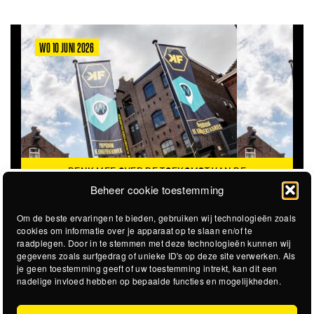
WO 10 JUNI 2026
DENK MEE OVER DE TOEKOMST VAN DE
KROEPOEKFABRIEK
Beheer cookie toestemming
Om de beste ervaringen te bieden, gebruiken wij technologieën zoals
cookies om informatie over je apparaat op te slaan en/of te
raadplegen. Door in te stemmen met deze technologieën kunnen wij
gegevens zoals surfgedrag of unieke ID's op deze site verwerken. Als
je geen toestemming geeft of uw toestemming intrekt, kan dit een
nadelige invloed hebben op bepaalde functies en mogelijkheden.