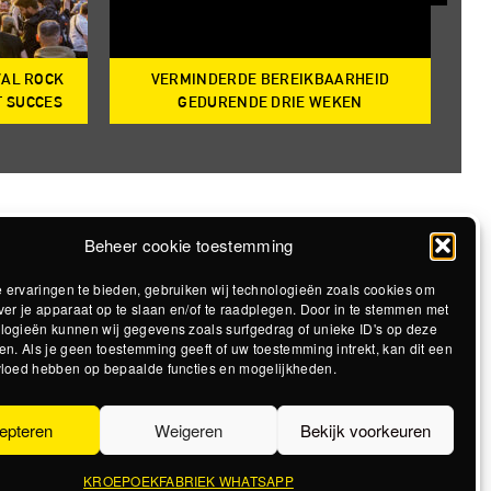
VAL ROCK
VERMINDERDE BEREIKBAARHEID
T
T SUCCES
GEDURENDE DRIE WEKEN
Beheer cookie toestemming
 ervaringen te bieden, gebruiken wij technologieën zoals cookies om
ver je apparaat op te slaan en/of te raadplegen. Door in te stemmen met
logieën kunnen wij gegevens zoals surfgedrag of unieke ID's op deze
en. Als je geen toestemming geeft of uw toestemming intrekt, kan dit een
vloed hebben op bepaalde functies en mogelijkheden.
epteren
Weigeren
Bekijk voorkeuren
KROEPOEKFABRIEK WHATSAPP