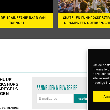
RE: TRAINEESHIP RAAD VAN
SKATE- EN PUNKROCKFESTI
TOEZICHT
‘N RAMPS EEN GOEDBEZOCH
Om de beste
informatie o
deze techno
site verwerk
RHUUR
nadelige in
RKSHOPS
AANMELDEN NIEUWSBRIEF
SREGELS
GEN
Acc
E VERKLARING