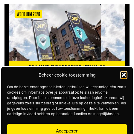
WO 10 JUNI 2026
DENK MEE OVER DE TOEKOMST VAN DE
KROEPOEKFABRIEK
Beheer cookie toestemming
Om de beste ervaringen te bieden, gebruiken wij technologieën zoals
cookies om informatie over je apparaat op te slaan en/of te
raadplegen. Door in te stemmen met deze technologieën kunnen wij
gegevens zoals surfgedrag of unieke ID's op deze site verwerken. Als
je geen toestemming geeft of uw toestemming intrekt, kan dit een
nadelige invloed hebben op bepaalde functies en mogelijkheden.
Accepteren