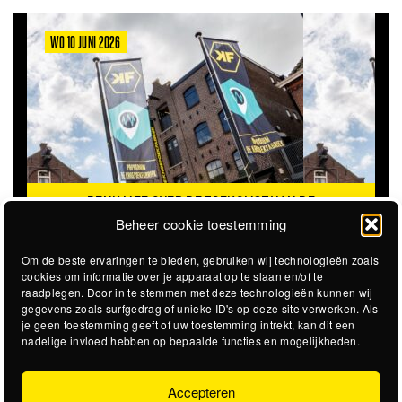
WO 10 JUNI 2026
DENK MEE OVER DE TOEKOMST VAN DE
KROEPOEKFABRIEK
Beheer cookie toestemming
Om de beste ervaringen te bieden, gebruiken wij technologieën zoals
cookies om informatie over je apparaat op te slaan en/of te
raadplegen. Door in te stemmen met deze technologieën kunnen wij
gegevens zoals surfgedrag of unieke ID's op deze site verwerken. Als
je geen toestemming geeft of uw toestemming intrekt, kan dit een
nadelige invloed hebben op bepaalde functies en mogelijkheden.
Accepteren