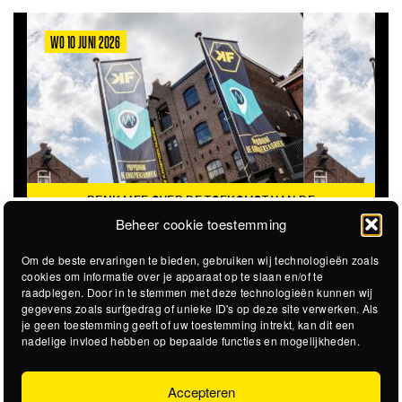
WO 10 JUNI 2026
DENK MEE OVER DE TOEKOMST VAN DE
KROEPOEKFABRIEK
Beheer cookie toestemming
Om de beste ervaringen te bieden, gebruiken wij technologieën zoals
cookies om informatie over je apparaat op te slaan en/of te
raadplegen. Door in te stemmen met deze technologieën kunnen wij
gegevens zoals surfgedrag of unieke ID's op deze site verwerken. Als
je geen toestemming geeft of uw toestemming intrekt, kan dit een
nadelige invloed hebben op bepaalde functies en mogelijkheden.
Accepteren