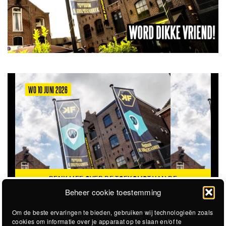
WO 10 JUNI 2026
DENK MEE OVER DE TOEKOMST VAN DE
KROEPOEKFABRIEK
Beheer cookie toestemming
Om de beste ervaringen te bieden, gebruiken wij technologieën zoals
cookies om informatie over je apparaat op te slaan en/of te