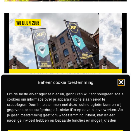
WO 10 JUNI 2026
DENK MEE OVER DE TOEKOMST VAN DE
KROEPOEKFABRIEK
Beheer cookie toestemming
Om de beste ervaringen te bieden, gebruiken wij technologieën zoals
cookies om informatie over je apparaat op te slaan en/of te
raadplegen. Door in te stemmen met deze technologieën kunnen wij
gegevens zoals surfgedrag of unieke ID's op deze site verwerken. Als
je geen toestemming geeft of uw toestemming intrekt, kan dit een
nadelige invloed hebben op bepaalde functies en mogelijkheden.