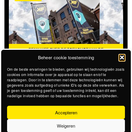
DENK MEE OVER DE TOEKOMST VAN DE
KROEPOEKFABRIEK
Beheer cookie toestemming
Om de beste ervaringen te bieden, gebruiken wij technologieën zoals
cookies om informatie over je apparaat op te slaan en/of te
raadplegen. Door in te stemmen met deze technologieën kunnen wij
gegevens zoals surfgedrag of unieke ID's op deze site verwerken. Als
je geen toestemming geeft of uw toestemming intrekt, kan dit een
nadelige invloed hebben op bepaalde functies en mogelijkheden.
Accepteren
Weigeren