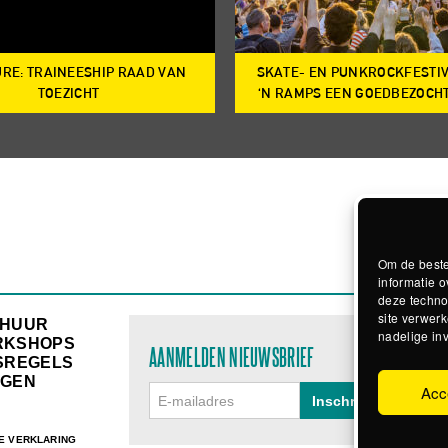
RE: TRAINEESHIP RAAD VAN
SKATE- EN PUNKROCKFESTI
TOEZICHT
‘N RAMPS EEN GOEDBEZOCH
Om de beste
informatie o
deze techno
site verwerk
RHUUR
nadelige in
RKSHOPS
AANMELDEN NIEUWSBRIEF
SREGELS
GEN
Acc
E VERKLARING