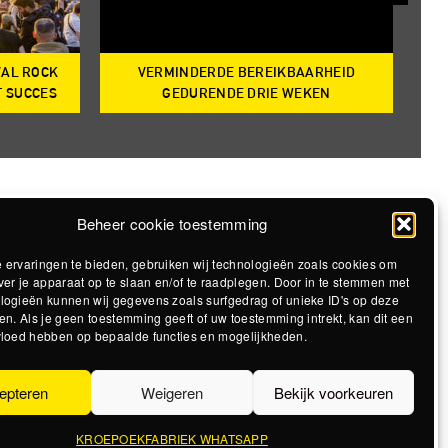
VAL ROCK
VERMINDERDE BEREIKBAARHEID
T
T SUCCES
GEDURENDE DRIE WEKEN
Beheer cookie toestemming
 ervaringen te bieden, gebruiken wij technologieën zoals cookies om
ver je apparaat op te slaan en/of te raadplegen. Door in te stemmen met
logieën kunnen wij gegevens zoals surfgedrag of unieke ID's op deze
en. Als je geen toestemming geeft of uw toestemming intrekt, kan dit een
vloed hebben op bepaalde functies en mogelijkheden.
epteren
Weigeren
Bekijk voorkeuren
KROEPOEKFABRIEK WHATSAPP