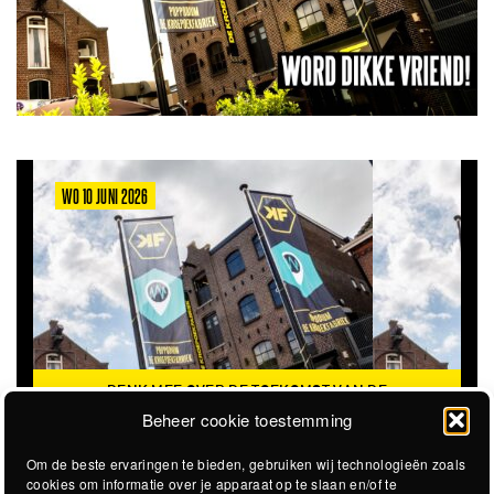
WO 10 JUNI 2026
DENK MEE OVER DE TOEKOMST VAN DE
KROEPOEKFABRIEK
Beheer cookie toestemming
Om de beste ervaringen te bieden, gebruiken wij technologieën zoals
cookies om informatie over je apparaat op te slaan en/of te