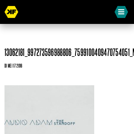
13062181_997273596988806_7599100409470754051_
DI MEI 17 2016