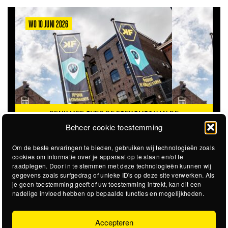
WO 10 JUNI 2026
DENK MEE OVER DE TOEKOMST VAN DE
KROEPOEKFABRIEK
Beheer cookie toestemming
Om de beste ervaringen te bieden, gebruiken wij technologieën zoals
cookies om informatie over je apparaat op te slaan en/of te
raadplegen. Door in te stemmen met deze technologieën kunnen wij
gegevens zoals surfgedrag of unieke ID's op deze site verwerken. Als
je geen toestemming geeft of uw toestemming intrekt, kan dit een
nadelige invloed hebben op bepaalde functies en mogelijkheden.
Accepteren