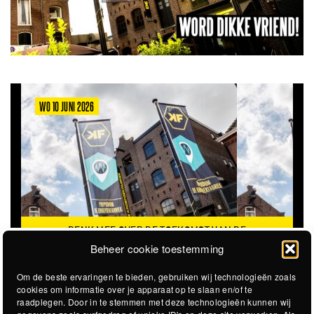
WO 10 JUNI 2026
DENK MEE OVER DE TOEKOMST VAN DE
KROEPOEKFABRIEK
Beheer cookie toestemming
Om de beste ervaringen te bieden, gebruiken wij technologieën zoals
cookies om informatie over je apparaat op te slaan en/of te
raadplegen. Door in te stemmen met deze technologieën kunnen wij