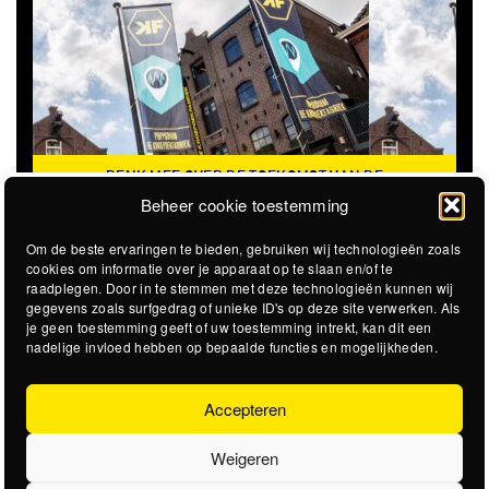
DENK MEE OVER DE TOEKOMST VAN DE
KROEPOEKFABRIEK
Beheer cookie toestemming
Om de beste ervaringen te bieden, gebruiken wij technologieën zoals
cookies om informatie over je apparaat op te slaan en/of te
raadplegen. Door in te stemmen met deze technologieën kunnen wij
gegevens zoals surfgedrag of unieke ID's op deze site verwerken. Als
je geen toestemming geeft of uw toestemming intrekt, kan dit een
nadelige invloed hebben op bepaalde functies en mogelijkheden.
Accepteren
Weigeren