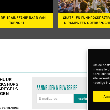
RE: TRAINEESHIP RAAD VAN
SKATE- EN PUNKROCKFESTI
TOEZICHT
‘N RAMPS EEN GOEDBEZOCH
Om de beste
informatie o
deze techno
site verwerk
RHUUR
nadelige in
RKSHOPS
AANMELDEN NIEUWSBRIEF
SREGELS
GEN
Acc
E VERKLARING