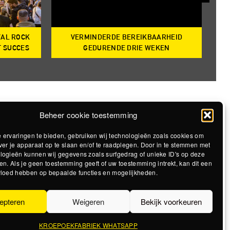
VAL ROCK
VERMINDERDE BEREIKBAARHEID
T
T SUCCES
GEDURENDE DRIE WEKEN
Beheer cookie toestemming
 ervaringen te bieden, gebruiken wij technologieën zoals cookies om
ver je apparaat op te slaan en/of te raadplegen. Door in te stemmen met
logieën kunnen wij gegevens zoals surfgedrag of unieke ID's op deze
en. Als je geen toestemming geeft of uw toestemming intrekt, kan dit een
vloed hebben op bepaalde functies en mogelijkheden.
epteren
Weigeren
Bekijk voorkeuren
KROEPOEKFABRIEK WHATSAPP