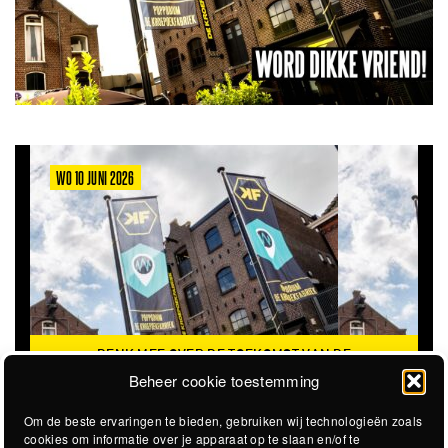
WO 10 JUNI 2026
DENK MEE OVER DE TOEKOMST VAN DE
KROEPOEKFABRIEK
Beheer cookie toestemming
Om de beste ervaringen te bieden, gebruiken wij technologieën zoals
cookies om informatie over je apparaat op te slaan en/of te