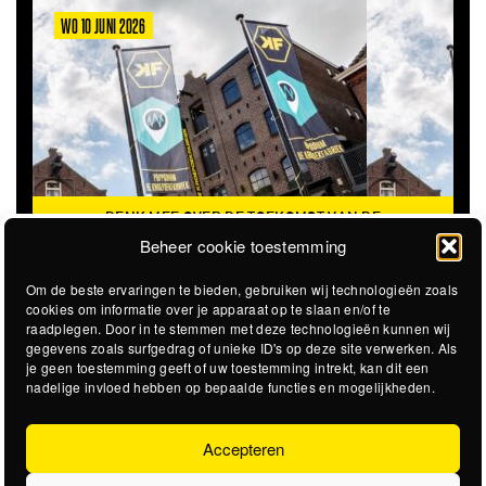
WO 10 JUNI 2026
DENK MEE OVER DE TOEKOMST VAN DE
KROEPOEKFABRIEK
Beheer cookie toestemming
Om de beste ervaringen te bieden, gebruiken wij technologieën zoals
cookies om informatie over je apparaat op te slaan en/of te
raadplegen. Door in te stemmen met deze technologieën kunnen wij
gegevens zoals surfgedrag of unieke ID's op deze site verwerken. Als
je geen toestemming geeft of uw toestemming intrekt, kan dit een
nadelige invloed hebben op bepaalde functies en mogelijkheden.
Accepteren