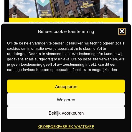
DENK MEE OVER DE TOEKOMST VAN DE
KROEPOEKFABRIEK
Beheer cookie toestemming
Om de beste ervaringen te bieden, gebruiken wij technologieën zoals
cookies om informatie over je apparaat op te slaan en/of te
raadplegen. Door in te stemmen met deze technologieën kunnen wij
gegevens zoals surfgedrag of unieke ID's op deze site verwerken. Als
je geen toestemming geeft of uw toestemming intrekt, kan dit een
nadelige invloed hebben op bepaalde functies en mogelijkheden.
Accepteren
Weigeren
Bekijk voorkeuren
KROEPOEKFABRIEK WHATSAPP