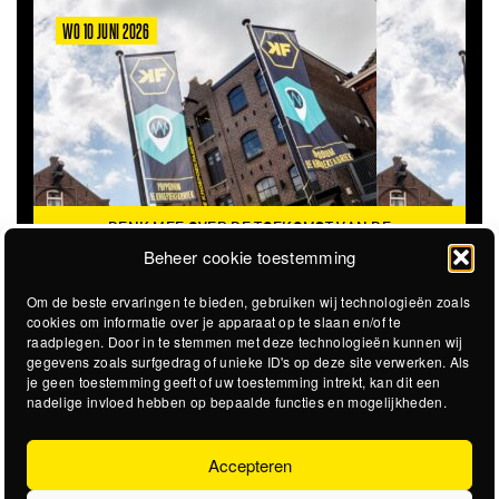
WO 10 JUNI 2026
DENK MEE OVER DE TOEKOMST VAN DE
KROEPOEKFABRIEK
Beheer cookie toestemming
Om de beste ervaringen te bieden, gebruiken wij technologieën zoals
cookies om informatie over je apparaat op te slaan en/of te
raadplegen. Door in te stemmen met deze technologieën kunnen wij
gegevens zoals surfgedrag of unieke ID's op deze site verwerken. Als
je geen toestemming geeft of uw toestemming intrekt, kan dit een
nadelige invloed hebben op bepaalde functies en mogelijkheden.
Accepteren