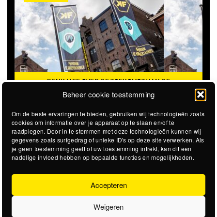
DENK MEE OVER DE TOEKOMST VAN DE
KROEPOEKFABRIEK
Beheer cookie toestemming
Om de beste ervaringen te bieden, gebruiken wij technologieën zoals
cookies om informatie over je apparaat op te slaan en/of te
raadplegen. Door in te stemmen met deze technologieën kunnen wij
gegevens zoals surfgedrag of unieke ID's op deze site verwerken. Als
je geen toestemming geeft of uw toestemming intrekt, kan dit een
nadelige invloed hebben op bepaalde functies en mogelijkheden.
Accepteren
Weigeren