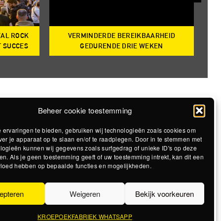
VAL ROCK
VERMINDERDE BEREIKBAARHEID
T
T SUCCES
GEDURENDE DRIE WEKEN
Beheer cookie toestemming
 ervaringen te bieden, gebruiken wij technologieën zoals cookies om
ver je apparaat op te slaan en/of te raadplegen. Door in te stemmen met
logieën kunnen wij gegevens zoals surfgedrag of unieke ID's op deze
en. Als je geen toestemming geeft of uw toestemming intrekt, kan dit een
vloed hebben op bepaalde functies en mogelijkheden.
epteren
Weigeren
Bekijk voorkeuren
KROEPOEKFABRIEK WHATSAPP