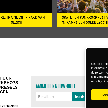
RE: TRAINEESHIP RAAD VAN
SKATE- EN PUNKROCKFESTI
TOEZICHT
‘N RAMPS EEN GOEDBEZOCH
Om de beste
informatie o
deze techno
site verwerk
RHUUR
nadelige in
RKSHOPS
AANMELDEN NIEUWSBRIEF
SREGELS
GEN
Acc
E VERKLARING