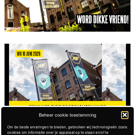
WO 10 JUNI 2026
DENK MEE OVER DE TOEKOMST VAN DE
KROEPOEKFABRIEK
Beheer cookie toestemming
Om de beste ervaringen te bieden, gebruiken wij technologieën zoals
cookies om informatie over je apparaat op te slaan en/of te