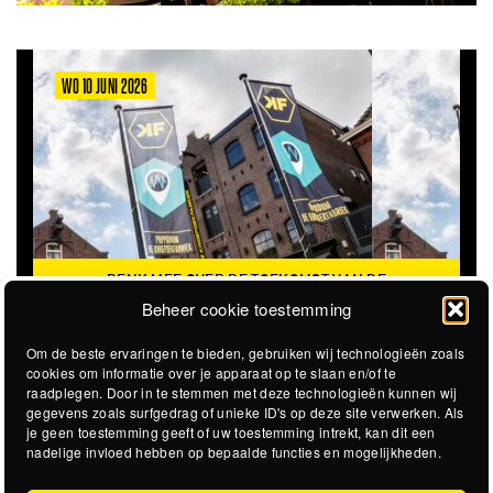
WO 10 JUNI 2026
DENK MEE OVER DE TOEKOMST VAN DE
KROEPOEKFABRIEK
Beheer cookie toestemming
Om de beste ervaringen te bieden, gebruiken wij technologieën zoals
cookies om informatie over je apparaat op te slaan en/of te
raadplegen. Door in te stemmen met deze technologieën kunnen wij
gegevens zoals surfgedrag of unieke ID's op deze site verwerken. Als
je geen toestemming geeft of uw toestemming intrekt, kan dit een
nadelige invloed hebben op bepaalde functies en mogelijkheden.