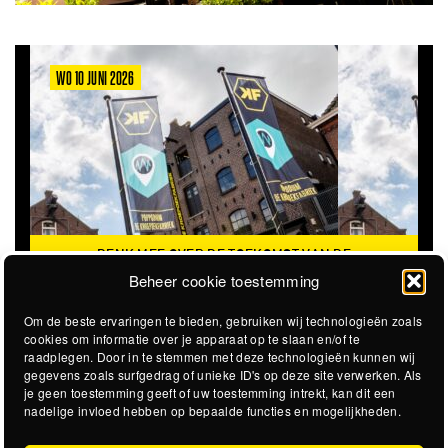
WO 10 JUNI 2026
DENK MEE OVER DE TOEKOMST VAN DE
KROEPOEKFABRIEK
Beheer cookie toestemming
Om de beste ervaringen te bieden, gebruiken wij technologieën zoals
cookies om informatie over je apparaat op te slaan en/of te
raadplegen. Door in te stemmen met deze technologieën kunnen wij
gegevens zoals surfgedrag of unieke ID's op deze site verwerken. Als
je geen toestemming geeft of uw toestemming intrekt, kan dit een
nadelige invloed hebben op bepaalde functies en mogelijkheden.