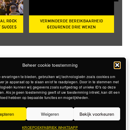
VAL ROCK
VERMINDERDE BEREIKBAARHEID
T
T SUCCES
GEDURENDE DRIE WEKEN
Beheer cookie toestemming
 ervaringen te bieden, gebruiken wij technologieën zoals cookies om
ver je apparaat op te slaan en/of te raadplegen. Door in te stemmen met
logieën kunnen wij gegevens zoals surfgedrag of unieke ID's op deze
en. Als je geen toestemming geeft of uw toestemming intrekt, kan dit een
vloed hebben op bepaalde functies en mogelijkheden.
epteren
Weigeren
Bekijk voorkeuren
KROEPOEKFABRIEK WHATSAPP