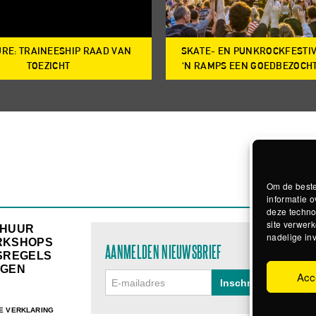
RE: TRAINEESHIP RAAD VAN
SKATE- EN PUNKROCKFESTI
TOEZICHT
‘N RAMPS EEN GOEDBEZOCH
Om de beste
informatie o
deze techno
site verwerk
RHUUR
nadelige in
RKSHOPS
AANMELDEN NIEUWSBRIEF
SREGELS
GEN
Acc
E VERKLARING