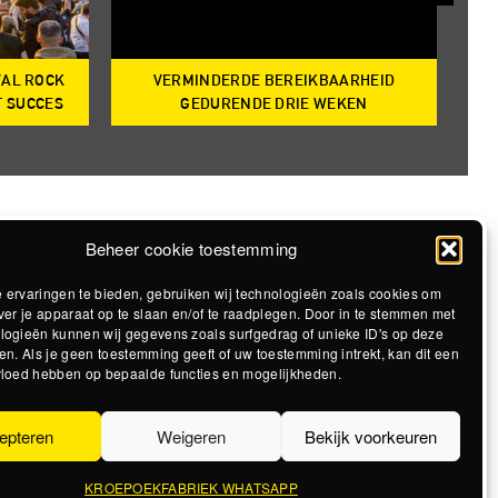
VAL ROCK
VERMINDERDE BEREIKBAARHEID
T
T SUCCES
GEDURENDE DRIE WEKEN
Beheer cookie toestemming
 ervaringen te bieden, gebruiken wij technologieën zoals cookies om
ver je apparaat op te slaan en/of te raadplegen. Door in te stemmen met
logieën kunnen wij gegevens zoals surfgedrag of unieke ID's op deze
en. Als je geen toestemming geeft of uw toestemming intrekt, kan dit een
vloed hebben op bepaalde functies en mogelijkheden.
epteren
Weigeren
Bekijk voorkeuren
KROEPOEKFABRIEK WHATSAPP