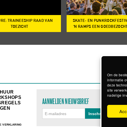
RE: TRAINEESHIP RAAD VAN
SKATE- EN PUNKROCKFESTI
TOEZICHT
‘N RAMPS EEN GOEDBEZOCH
Om de beste
informatie o
deze techno
site verwerk
RHUUR
nadelige in
RKSHOPS
AANMELDEN NIEUWSBRIEF
SREGELS
GEN
Acc
E VERKLARING