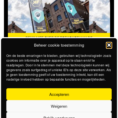
DENK MEE OVER DE TOEKOMST VAN DE
KROEPOEKFABRIEK
Beheer cookie toestemming
Om de beste ervaringen te bieden, gebruiken wij technologieën zoals
cookies om informatie over je apparaat op te slaan en/of te
raadplegen. Door in te stemmen met deze technologieën kunnen wij
gegevens zoals surfgedrag of unieke ID's op deze site verwerken. Als
je geen toestemming geeft of uw toestemming intrekt, kan dit een
nadelige invloed hebben op bepaalde functies en mogelijkheden.
Accepteren
Weigeren
Bekijk voorkeuren