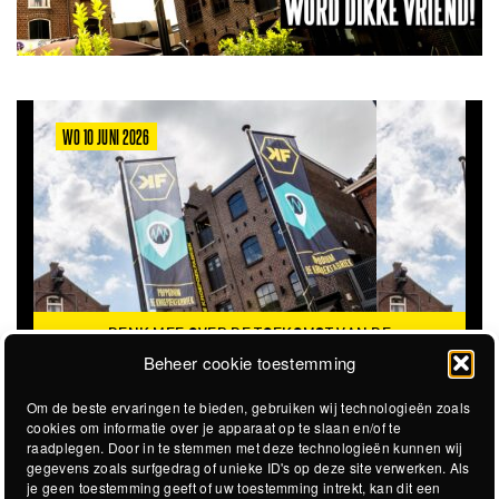
WO 10 JUNI 2026
DENK MEE OVER DE TOEKOMST VAN DE
KROEPOEKFABRIEK
Beheer cookie toestemming
Om de beste ervaringen te bieden, gebruiken wij technologieën zoals
cookies om informatie over je apparaat op te slaan en/of te
raadplegen. Door in te stemmen met deze technologieën kunnen wij
gegevens zoals surfgedrag of unieke ID's op deze site verwerken. Als
je geen toestemming geeft of uw toestemming intrekt, kan dit een