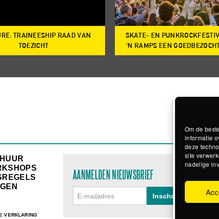
RE: TRAINEESHIP RAAD VAN
SKATE- EN PUNKROCKFESTI
TOEZICHT
‘N RAMPS EEN GOEDBEZOCH
Om de beste
informatie o
deze techno
site verwerk
RHUUR
nadelige in
RKSHOPS
AANMELDEN NIEUWSBRIEF
SREGELS
GEN
Acc
E VERKLARING