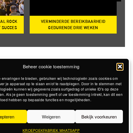
VAL ROCK
VERMINDERDE BEREIKBAARHEID
T
T SUCCES
GEDURENDE DRIE WEKEN
Beheer cookie toestemming
 ervaringen te bieden, gebruiken wij technologieën zoals cookies om
ver je apparaat op te slaan en/of te raadplegen. Door in te stemmen met
logieën kunnen wij gegevens zoals surfgedrag of unieke ID's op deze
en. Als je geen toestemming geeft of uw toestemming intrekt, kan dit een
vloed hebben op bepaalde functies en mogelijkheden.
epteren
Weigeren
Bekijk voorkeuren
KROEPOEKFABRIEK WHATSAPP