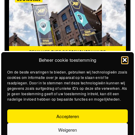
DENK MEE OVER DE TOEKOMST VAN DE
KROEPOEKFABRIEK
Beheer cookie toestemming
Om de beste ervaringen te bieden, gebruiken wij technologieën zoals
cookies om informatie over je apparaat op te slaan en/of te
raadplegen. Door in te stemmen met deze technologieën kunnen wij
gegevens zoals surfgedrag of unieke ID's op deze site verwerken. Als
je geen toestemming geeft of uw toestemming intrekt, kan dit een
nadelige invloed hebben op bepaalde functies en mogelijkheden.
Accepteren
Weigeren