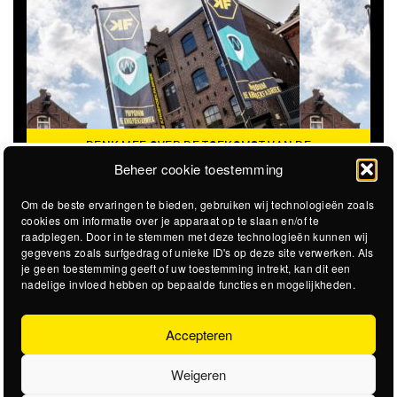
DENK MEE OVER DE TOEKOMST VAN DE
KROEPOEKFABRIEK
Beheer cookie toestemming
Om de beste ervaringen te bieden, gebruiken wij technologieën zoals
cookies om informatie over je apparaat op te slaan en/of te
raadplegen. Door in te stemmen met deze technologieën kunnen wij
gegevens zoals surfgedrag of unieke ID's op deze site verwerken. Als
je geen toestemming geeft of uw toestemming intrekt, kan dit een
nadelige invloed hebben op bepaalde functies en mogelijkheden.
Accepteren
Weigeren