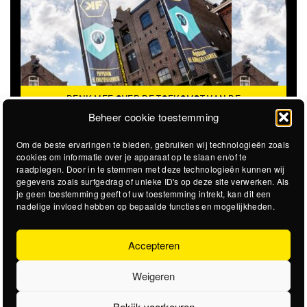
DENK MEE OVER DE TOEKOMST VAN DE
KROEPOEKFABRIEK
Beheer cookie toestemming
Om de beste ervaringen te bieden, gebruiken wij technologieën zoals
cookies om informatie over je apparaat op te slaan en/of te
raadplegen. Door in te stemmen met deze technologieën kunnen wij
gegevens zoals surfgedrag of unieke ID's op deze site verwerken. Als
je geen toestemming geeft of uw toestemming intrekt, kan dit een
nadelige invloed hebben op bepaalde functies en mogelijkheden.
Accepteren
Weigeren
Bekijk voorkeuren