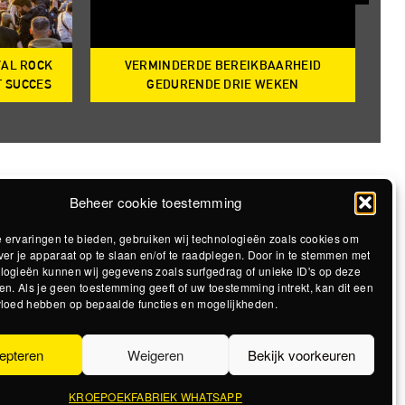
VAL ROCK
VERMINDERDE BEREIKBAARHEID
T
T SUCCES
GEDURENDE DRIE WEKEN
Beheer cookie toestemming
 ervaringen te bieden, gebruiken wij technologieën zoals cookies om
ver je apparaat op te slaan en/of te raadplegen. Door in te stemmen met
logieën kunnen wij gegevens zoals surfgedrag of unieke ID's op deze
en. Als je geen toestemming geeft of uw toestemming intrekt, kan dit een
vloed hebben op bepaalde functies en mogelijkheden.
epteren
Weigeren
Bekijk voorkeuren
KROEPOEKFABRIEK WHATSAPP