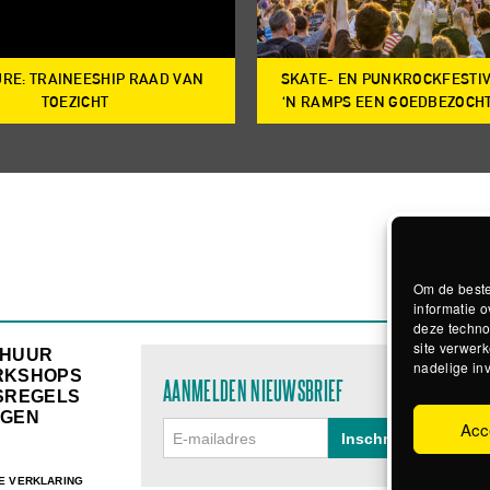
RE: TRAINEESHIP RAAD VAN
SKATE- EN PUNKROCKFESTI
TOEZICHT
‘N RAMPS EEN GOEDBEZOCH
Om de beste
informatie o
deze techno
site verwerk
RHUUR
nadelige in
RKSHOPS
AANMELDEN NIEUWSBRIEF
SREGELS
GEN
Acc
E VERKLARING