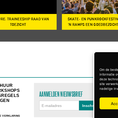
RE: TRAINEESHIP RAAD VAN
SKATE- EN PUNKROCKFESTI
TOEZICHT
‘N RAMPS EEN GOEDBEZOCH
Om de beste
informatie o
deze techno
site verwerk
RHUUR
nadelige in
RKSHOPS
AANMELDEN NIEUWSBRIEF
SREGELS
GEN
Acc
E VERKLARING