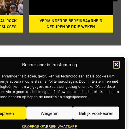
VAL ROCK
VERMINDERDE BEREIKBAARHEID
T
T SUCCES
GEDURENDE DRIE WEKEN
Beheer cookie toestemming
 ervaringen te bieden, gebruiken wij technologieën zoals cookies om
ver je apparaat op te slaan en/of te raadplegen. Door in te stemmen met
logieën kunnen wij gegevens zoals surfgedrag of unieke ID's op deze
en. Als je geen toestemming geeft of uw toestemming intrekt, kan dit een
vloed hebben op bepaalde functies en mogelijkheden.
epteren
Weigeren
Bekijk voorkeuren
KROEPOEKFABRIEK WHATSAPP